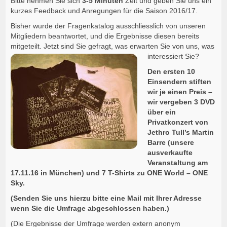
Bitte nehmen Sie sich
3-5 Minuten
Zeit und geben Sie uns ein
kurzes Feedback und Anregungen für die Saison 2016/17.
Bisher wurde der Fragenkatalog ausschliesslich von unseren
Mitgliedern beantwortet, und die Ergebnisse diesen bereits
mitgeteilt. Jetzt sind Sie gefragt, was erwarten Sie von uns, was
interessiert Sie?
Den ersten 10
Einsendern stiften
wir je einen Preis –
wir vergeben 3 DVD
über ein
Privatkonzert von
Jethro Tull’s Martin
Barre (unsere
ausverkaufte
Veranstaltung am
17.11.16 in München) und 7 T-Shirts zu ONE World – ONE
Sky.
(Senden Sie uns hierzu bitte eine Mail mit Ihrer Adresse
wenn Sie die Umfrage abgeschlossen haben.)
(Die Ergebnisse der Umfrage werden extern anonym