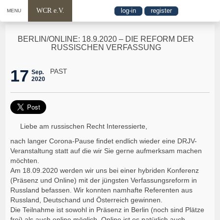
WCR e.V.
log-in
register
MENU
BERLIN/ONLINE: 18.9.2020 – DIE REFORM DER
RUSSISCHEN VERFASSUNG
17
PAST
Sep.
2020
Liebe am russischen Recht Interessierte,
nach langer Corona-Pause findet endlich wieder eine DRJV-
Veranstaltung statt auf die wir Sie gerne aufmerksam machen
möchten.
Am 18.09.2020 werden wir uns bei einer hybriden Konferenz
(Präsenz und Online) mit der jüngsten Verfassungsreform in
Russland befassen. Wir konnten namhafte Referenten aus
Russland, Deutschand und Österreich gewinnen.
Die Teilnahme ist sowohl in Präsenz in Berlin (noch sind Plätze
frei) als auch online möglich. Online ist es natürlich auch