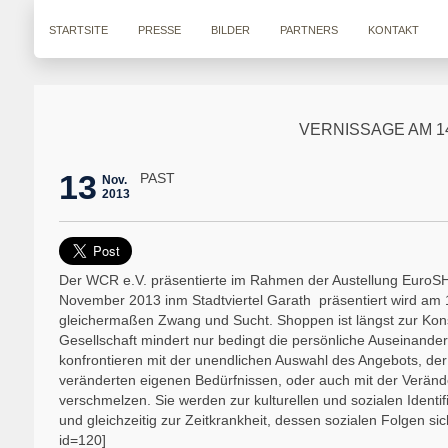
STARTSITE
PRESSE
BILDER
PARTNERS
KONTAKT
VERNISSAGE AM 1
13
PAST
Nov.
2013
Der WCR e.V. präsentierte im Rahmen der Austellung EuroSHOP
November 2013 inm Stadtviertel Garath präsentiert wird am 1
gleichermaßen Zwang und Sucht. Shoppen ist längst zur Kons
Gesellschaft mindert nur bedingt die persönliche Auseinander
konfrontieren mit der unendlichen Auswahl des Angebots, der
veränderten eigenen Bedürfnissen, oder auch mit der Veränd
verschmelzen. Sie werden zur kulturellen und sozialen Identif
und gleichzeitig zur Zeitkrankheit, dessen sozialen Folgen sic
id=120]