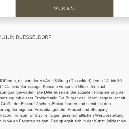
WCR e.V.
4.11. IN DUESSELDORF
team, die von der VivArte-Stiftung (Düsseldorf) t vom 14. bis 30.
4.11. eine Vernissage. Konsum verspricht Glück, Sinn, ist
umqual geworden. Die Differenzen in der sozialen Polarisierung der
setzung mit dieser Problematik: Die Bürger der Überflussgesellschaft
 Größe der Einkaufsflächen, Einkaufsarten und somit mit den
erung der eigenen Freizeitangebote. Freizeit und Shopping
ikation. Konsum wird zur einzigen gesellschaftlichen Wertvorstellung
h in vielen Facetten zeigen. Das spiegelt sich in der Kunst. [slideshow