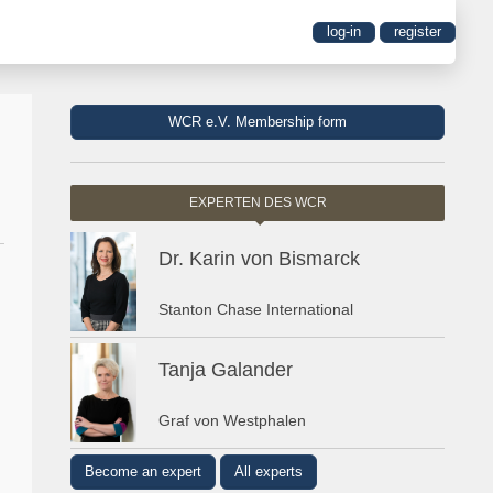
log-in
register
WCR e.V. Membership form
EXPERTEN DES WCR
Dr. Karin von Bismarck
Stanton Chase International
Tanja Galander
Graf von Westphalen
Become an expert
All experts