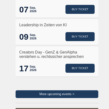
07
Sep.
BUY TICKET
2026
Leadership in Zeiten von KI
09
Sep.
BUY TICKET
2026
Creators Day - GenZ & GenAlpha
verstehen u. rechtssicher ansprechen
17
Sep.
BUY TICKET
2026
More upcoming events >