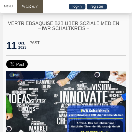
WCR e.V.
log-in
register
MENU
VERTRIEBSAQUISE B2B ÜBER SOZIALE MEDIEN
– IWR SCHALTKREIS –
11
PAST
Oct.
2023