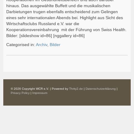
hinaus. Das ausgewählte Buffett und die musikalischen
Darbietungen trugen ebenfalls entscheidend zum Gelingen
eines sehr internationalen Abends bei. Highlight aus Sicht des
Wirtschaftsclubs Russland e.V. war die
Kooperationsvereinbahrung mit der Führung von Swiss Health.
Bilder: [slideshow id=86] [nggallery id=86]
Categorised in:
Archiv
,
Bilder
© 2026 Copyright WCR e.V. | Powered by
Thrity2.de
|
Datenschutzerklärung
|
Privacy Policy
|
Impressum