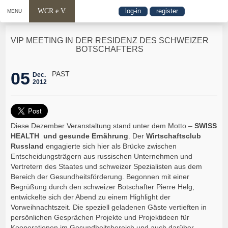
WCR e.V.
log-in
register
MENU
VIP MEETING IN DER RESIDENZ DES SCHWEIZER
BOTSCHAFTERS
05
PAST
Dec.
2012
Diese Dezember Veranstaltung stand unter dem Motto –
SWISS
HEALTH und gesunde Ernährung
. Der
Wirtschaftsclub
Russland
engagierte sich hier als Brücke zwischen
Entscheidungsträgern aus russischen Unternehmen und
Vertretern des Staates und schweizer Spezialisten aus dem
Bereich der Gesundheitsförderung. Begonnen mit einer
Begrüßung durch den schweizer Botschafter Pierre Helg,
entwickelte sich der Abend zu einem Highlight der
Vorweihnachtszeit. Die speziell geladenen Gäste vertieften in
persönlichen Gesprächen Projekte und Projektideen für
Kooperationen im Gesundheitsbereich und auch darüber