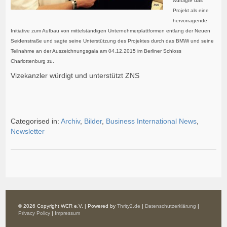
würdigte das
Projekt als eine
hervorragende
Initiative zum Aufbau von mittelständigen Unternehmerplattformen entlang der Neuen
Seidenstraße und sagte seine Unterstützung des Projektes durch das BMWi und seine
Teilnahme an der Auszeichnungsgala am 04.12.2015 im Berliner Schloss
Charlottenburg zu.
Vizekanzler würdigt und unterstützt ZNS
Categorised in:
Archiv
,
Bilder
,
Business International News
,
Newsletter
© 2026 Copyright WCR e.V. | Powered by
Thrity2.de
|
Datenschutzerklärung
|
Privacy Policy
|
Impressum