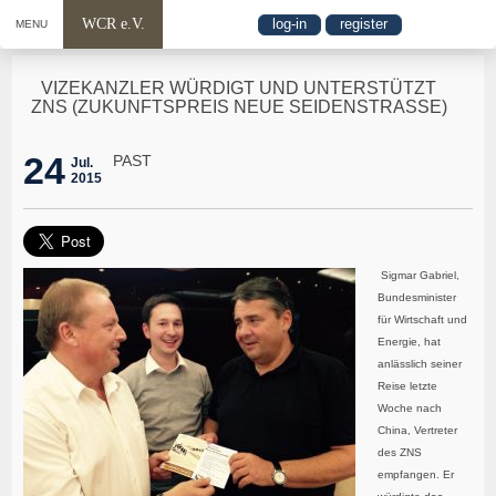
WCR e.V.
log-in
register
MENU
VIZEKANZLER WÜRDIGT UND UNTERSTÜTZT
ZNS (ZUKUNFTSPREIS NEUE SEIDENSTRASSE)
24
PAST
Jul.
2015
Sigmar Gabriel,
Bundesminister
für Wirtschaft und
Energie, hat
anlässlich seiner
Reise letzte
Woche nach
China, Vertreter
des ZNS
empfangen. Er