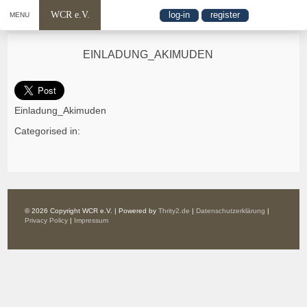
WCR e.V.
log-in
register
MENU
EINLADUNG_AKIMUDEN
Einladung_Akimuden
Categorised in:
© 2026 Copyright WCR e.V. | Powered by
Thrity2.de
|
Datenschutzerklärung
|
Privacy Policy
|
Impressum