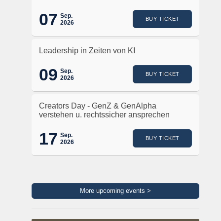
07
Sep.
BUY TICKET
2026
Leadership in Zeiten von KI
09
Sep.
BUY TICKET
2026
Creators Day - GenZ & GenAlpha
verstehen u. rechtssicher ansprechen
17
Sep.
BUY TICKET
2026
More upcoming events >