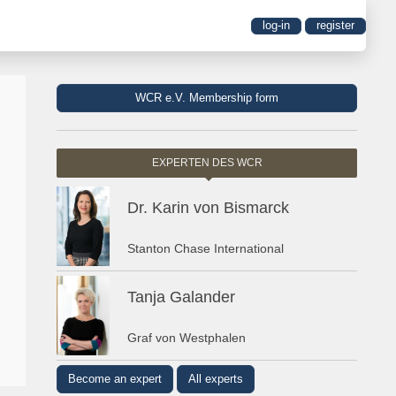
log-in
register
WCR e.V. Membership form
EXPERTEN DES WCR
Dr. Karin von Bismarck
Stanton Chase International
Tanja Galander
Graf von Westphalen
Become an expert
All experts