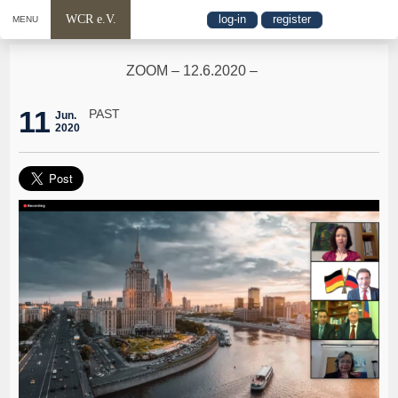
WCR e.V.
log-in
register
MENU
ZOOM – 12.6.2020 –
11
PAST
Jun.
2020