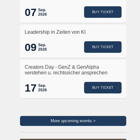
07
Sep.
BUY TICKET
2026
Leadership in Zeiten von KI
09
Sep.
BUY TICKET
2026
Creators Day - GenZ & GenAlpha
verstehen u. rechtssicher ansprechen
17
Sep.
BUY TICKET
2026
More upcoming events >