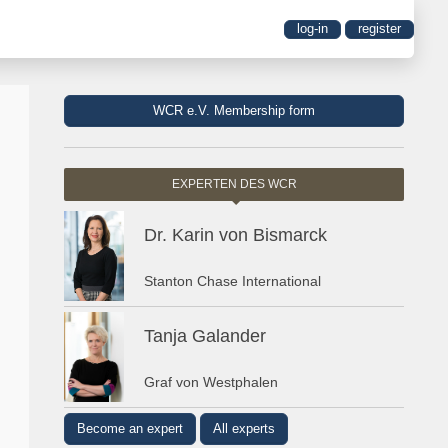
log-in
register
WCR e.V. Membership form
EXPERTEN DES WCR
Dr. Karin von Bismarck
Stanton Chase International
Tanja Galander
Graf von Westphalen
Become an expert
All experts