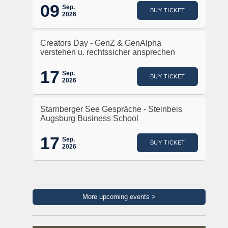
09
Sep.
BUY TICKET
2026
Creators Day - GenZ & GenAlpha
verstehen u. rechtssicher ansprechen
17
Sep.
BUY TICKET
2026
Starnberger See Gespräche - Steinbeis
Augsburg Business School
17
Sep.
BUY TICKET
2026
More upcoming events >