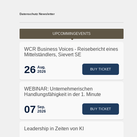
Datenschutz Newsletter
UPCOMMINGEVENTS
WCR Business Voices - Reisebericht eines
Mittelständlers, Sievert SE
26
Aug.
BUY TICKET
2026
WEBINAR: Unternehmerischen
Handlungsfähigkeit in der 1. Minute
07
Sep.
BUY TICKET
2026
Leadership in Zeiten von KI