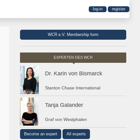
log-in
register
WCR e.V. Membership form
EXPERTEN DES WCR
Dr. Karin von Bismarck
Stanton Chase International
Tanja Galander
Graf von Westphalen
Become an expert
All experts