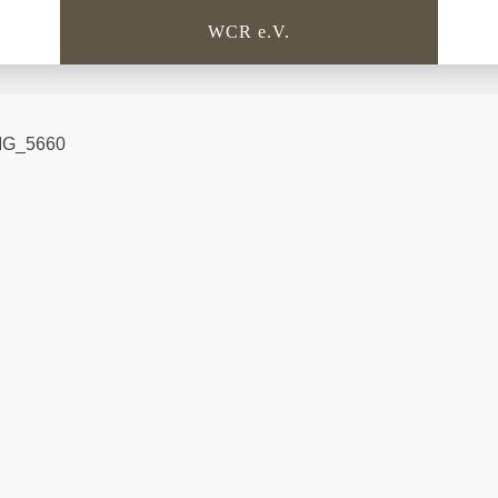
WCR e.V.
MG_5660