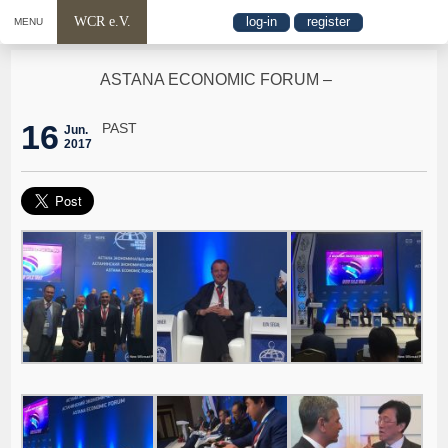
WCR e.V.
log-in
register
MENU
ASTANA ECONOMIC FORUM –
16
PAST
Jun.
2017