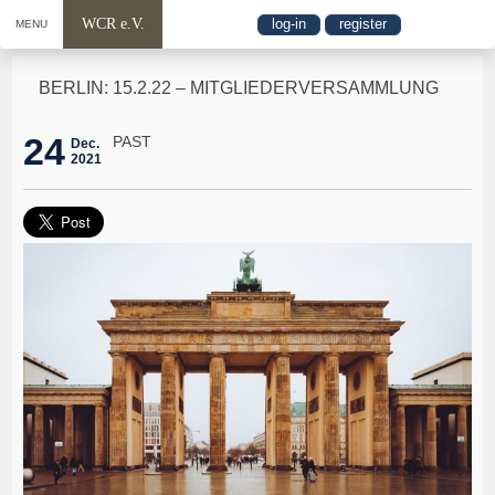
WCR e.V.
log-in
register
MENU
BERLIN: 15.2.22 – MITGLIEDERVERSAMMLUNG
24
PAST
Dec.
2021