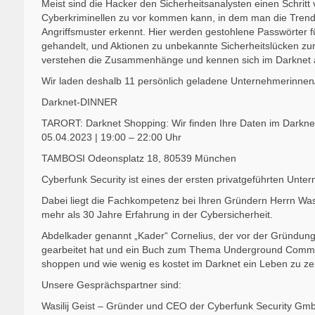
Meist sind die Hacker den Sicherheitsanalysten einen Schritt
Cyberkriminellen zu vor kommen kann, in dem man die Tre
Angriffsmuster erkennt. Hier werden gestohlene Passwörter 
gehandelt, und Aktionen zu unbekannte Sicherheitslücken zu
verstehen die Zusammenhänge und kennen sich im Darknet 
Wir laden deshalb 11 persönlich geladene Unternehmerinnen/ 
Darknet-DINNER
TARORT: Darknet Shopping: Wir finden Ihre Daten im Darknet
05.04.2023 | 19:00 – 22:00 Uhr
TAMBOSI Odeonsplatz 18, 80539 München
Cyberfunk Security ist eines der ersten privatgeführten Unt
Dabei liegt die Fachkompetenz bei Ihren Gründern Herrn Was
mehr als 30 Jahre Erfahrung in der Cybersicherheit.
Abdelkader genannt „Kader“ Cornelius, der vor der Gründung
gearbeitet hat und ein Buch zum Thema Underground Communi
shoppen und wie wenig es kostet im Darknet ein Leben zu ze
Unsere Gesprächspartner sind:
Wasilij Geist – Gründer und CEO der Cyberfunk Security Gm