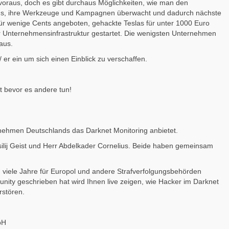
 voraus, doch es gibt durchaus Möglichkeiten, wie man den
nds, ihre Werkzeuge und Kampagnen überwacht und dadurch nächste
für wenige Cents angeboten, gehackte Teslas für unter 1000 Euro
r Unternehmensinfrastruktur gestartet. Die wenigsten Unternehmen
aus.
er ein um sich einen Einblick zu verschaffen.
 bevor es andere tun!
ernehmen Deutschlands das Darknet Monitoring anbietet.
ilij Geist und Herr Abdelkader Cornelius. Beide haben gemeinsam
 viele Jahre für Europol und andere Strafverfolgungsbehörden
ty geschrieben hat wird Ihnen live zeigen, wie Hacker im Darknet
rstören.
bH