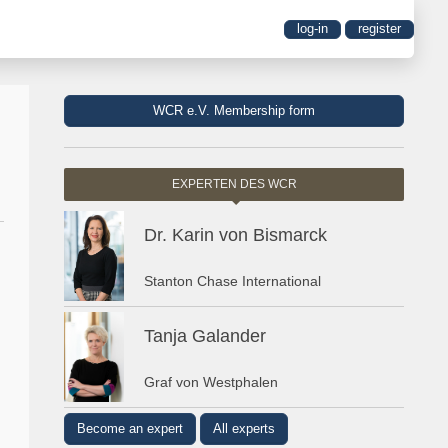
log-in
register
WCR e.V. Membership form
EXPERTEN DES WCR
Dr. Karin von Bismarck
Stanton Chase International
Tanja Galander
Graf von Westphalen
Become an expert
All experts