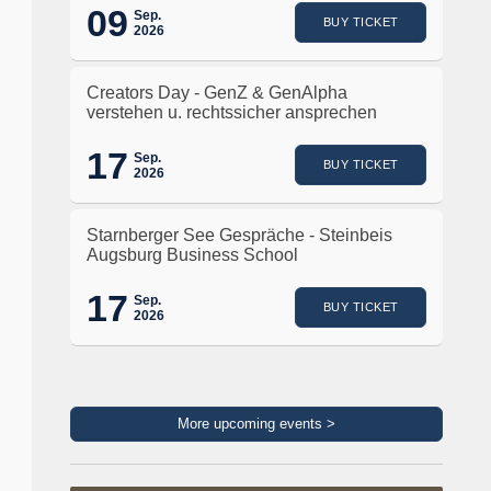
09
Sep.
BUY TICKET
2026
Creators Day - GenZ & GenAlpha
verstehen u. rechtssicher ansprechen
17
Sep.
BUY TICKET
2026
Starnberger See Gespräche - Steinbeis
Augsburg Business School
17
Sep.
BUY TICKET
2026
More upcoming events >