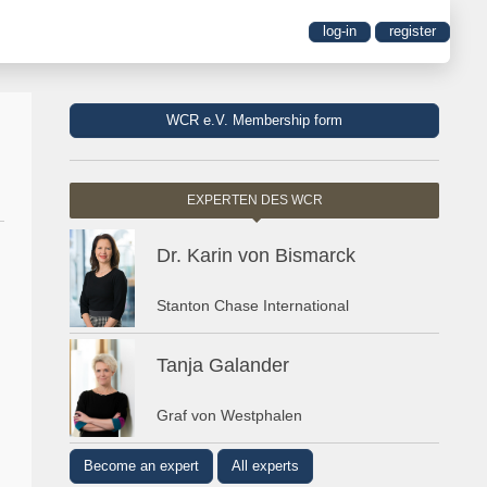
log-in
register
WCR e.V. Membership form
EXPERTEN DES WCR
Dr. Karin von Bismarck
Stanton Chase International
Tanja Galander
Graf von Westphalen
Become an expert
All experts