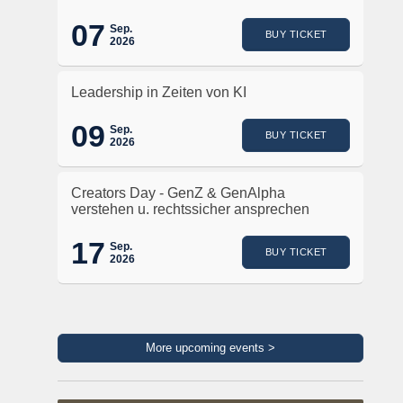
07
Sep.
BUY TICKET
2026
Leadership in Zeiten von KI
09
Sep.
BUY TICKET
2026
Creators Day - GenZ & GenAlpha
verstehen u. rechtssicher ansprechen
17
Sep.
BUY TICKET
2026
More upcoming events >