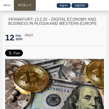
WCR e.V.
log-in
register
MENU
FRANKFURT: 13.2.20 – DIGITAL ECONOMY AND
BUSINESS IN RUSSIA AND WESTERN EUROPE
12
PAST
Feb.
2020