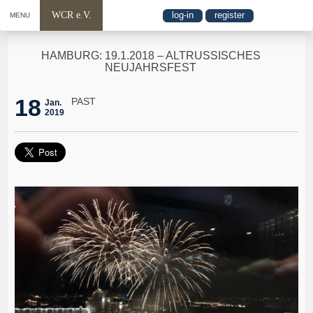
WCR e.V.
log-in
register
MENU
HAMBURG: 19.1.2018 – ALTRUSSISCHES
NEUJAHRSFEST
18
PAST
Jan.
2019