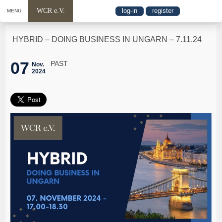
WCR e.V.
log-in
register
MENU
HYBRID – DOING BUSINESS IN UNGARN – 7.11.24
07
PAST
Nov.
2024