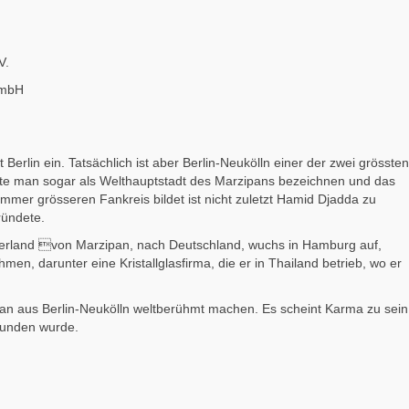
V.
GmbH
Berlin ein. Tatsächlich ist aber Berlin-Neukölln einer der zwei grössten
nnte man sogar als Welthauptstadt des Marzipans bezeichnen und das
mmer grösseren Fankreis bildet ist nicht zuletzt Hamid Djadda zu
ründete.
terland von Marzipan, nach Deutschland, wuchs in Hamburg auf,
en, darunter eine Kristallglasfirma, die er in Thailand betrieb, wo er
pan aus Berlin-Neukölln weltberühmt machen. Es scheint Karma zu sein
funden wurde.