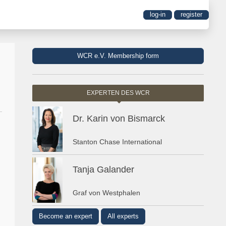
log-in
register
WCR e.V. Membership form
EXPERTEN DES WCR
Dr. Karin von Bismarck
Stanton Chase International
Tanja Galander
Graf von Westphalen
Become an expert
All experts