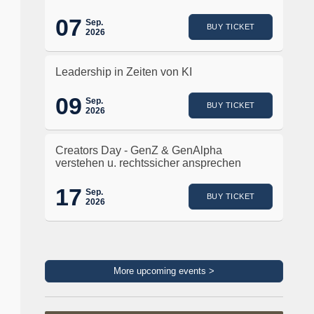
07
Sep.
BUY TICKET
2026
Leadership in Zeiten von KI
09
Sep.
BUY TICKET
2026
Creators Day - GenZ & GenAlpha
verstehen u. rechtssicher ansprechen
17
Sep.
BUY TICKET
2026
More upcoming events >