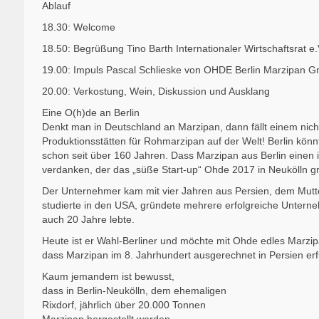
Ablauf
18.30: Welcome
18.50: Begrüßung Tino Barth Internationaler Wirtschaftsrat e.
19.00: Impuls Pascal Schlieske von OHDE Berlin Marzipan 
20.00: Verkostung, Wein, Diskussion und Ausklang
Eine O(h)de an Berlin
Denkt man in Deutschland an Marzipan, dann fällt einem nicht 
Produktionsstätten für Rohmarzipan auf der Welt! Berlin kö
schon seit über 160 Jahren. Dass Marzipan aus Berlin einen i
verdanken, der das „süße Start-up“ Ohde 2017 in Neukölln g
Der Unternehmer kam mit vier Jahren aus Persien, dem Mut
studierte in den USA, gründete mehrere erfolgreiche Unternehm
auch 20 Jahre lebte.
Heute ist er Wahl-Berliner und möchte mit Ohde edles Marzi
dass Marzipan im 8. Jahrhundert ausgerechnet in Persien er
Kaum jemandem ist bewusst,
dass in Berlin-Neukölln, dem ehemaligen
Rixdorf, jährlich über 20.000 Tonnen
Marzipan hergestellt werden.