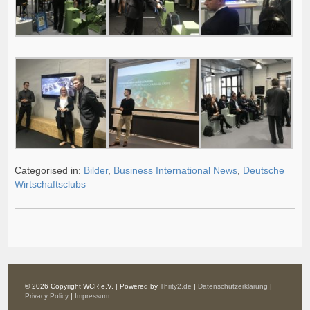
Categorised in:
Bilder
,
Business International News
,
Deutsche
Wirtschaftsclubs
© 2026 Copyright WCR e.V. | Powered by
Thrity2.de
|
Datenschutzerklärung
|
Privacy Policy
|
Impressum