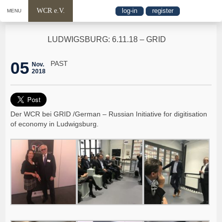
WCR e.V.
log-in
register
MENU
LUDWIGSBURG: 6.11.18 – GRID
05
PAST
Nov.
2018
Der WCR bei GRID /German – Russian Initiative for digitisation
of economy in Ludwigsburg.