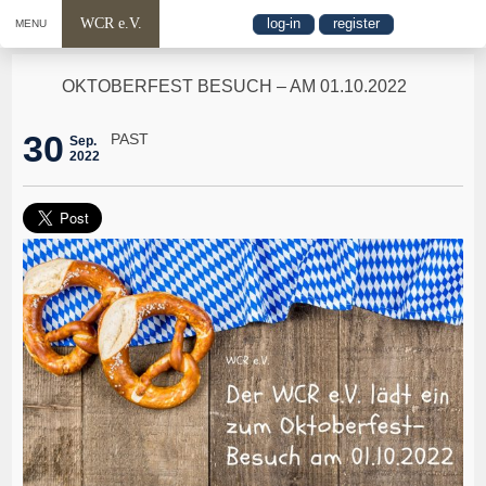
WCR e.V.
log-in
register
MENU
OKTOBERFEST BESUCH – AM 01.10.2022
30
PAST
Sep.
2022