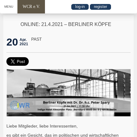
WCR e.V.
log-in
register
MENU
ONLINE: 21.4.2021 – BERLINER KÖPFE
20
PAST
Apr.
2021
Liebe Mitglieder, liebe Interessenten,
es gibt ein Gesicht, das im politischen und wirtschaftlichen