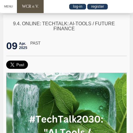
WCR e.V.
log-in
register
MENU
9.4. ONLINE: TECHTALK: AI-TOOLS / FUTURE
FINANCE
09
PAST
Apr.
2025