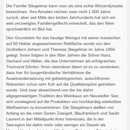
Die Familie Stiegelmar kann man als eine echte Winzerdynastie
bezeichnen. Ihre Annalen reichen zwar nicht 1.000 Jahre
zurück, aber seit Mitte des letzten Jahrhunderts hat sich ein
weit verzweigtes Familiengeflecht entwickelt, das den Wein
sprichwörtlich im Blut hat.
Den Grundstein für das heutige Weingut mit seiner inzwischen
auf 50 Hektar angewachsenen Rebfläche wurde von den
Großeltern Johann und Theresia Stiegelmar im Jahre 1956
gelegt. Ihnen folgten in den 80er Jahren die Söhne Hans,
Gerhard und Walter, die das Unternehmen als erfolgreiches
Triumvirat führten. Ihren visionären Ideen ist es zu verdanken,
dass hier für burgenländische Verhältnisse die
Auseinandersetzung mit gebietstypischen, autochthonen
Rebsorten schon sehr früh auf die Qualitätsspitze getrieben
wurde. Und zwar abweichend von der bis dahin
allgegenwärtigen Tradition des Weinbaus am Neusiedler See,
sich vorwiegend auf die Produktion von hochkarätig edelsüßen
Weißweinen zu konzentrieren. Die Stiegelmars stellten von
Anfang an die roten Sorten Zweigelt, Blaufränkisch und Sankt
Laurent in den Mittelpunkt ihres Interesses, die in der
Seeregion bis dahin mehr oder weniger ein Dasein als