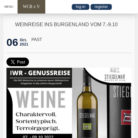
WCR e.V.
log-in
register
MENU
WEINREISE INS BURGENLAND VOM 7.-9.10
06
PAST
Oct.
2021